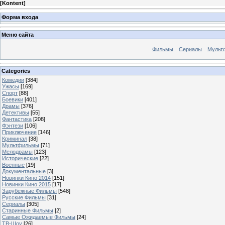
[
Kontent
]
Форма входа
Меню сайта
Фильмы
Сериалы
Мульт
Categories
Комедии
[384]
Ужасы
[169]
Спорт
[88]
Боевики
[401]
Драмы
[376]
Детективы
[55]
Фантастика
[208]
Фэнтези
[106]
Приключение
[146]
Криминал
[38]
Мультфильмы
[71]
Мелодрамы
[123]
Исторические
[22]
Военные
[19]
Документальные
[3]
Новинки Кино 2014
[151]
Новинки Кино 2015
[17]
Зарубежные Фильмы
[548]
Русские Фильмы
[31]
Сериалы
[305]
Старинные Фильмы
[2]
Самые Ожидаемые Фильмы
[24]
ТВ-Шоу
[26]