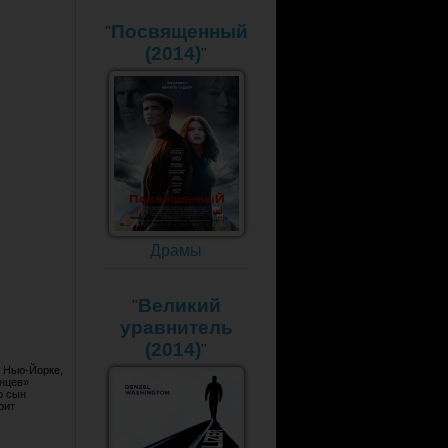
Посвященный
"
(2014)
"
Драмы
Великий
"
уравнитель
(2014)
"
и Нью-Йорке,
анцев»
о сын
рит