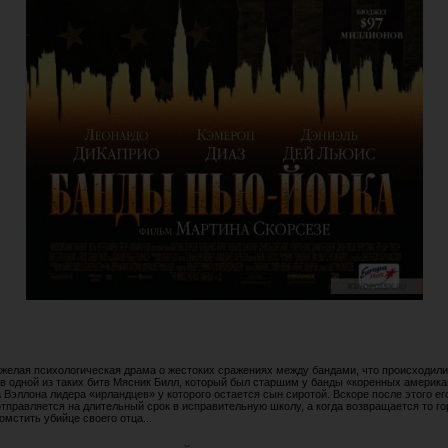
яжелая психологическая драма о жестоких сражениях между бандами, что происходил
И в одной из таких битв Мясник Билл, который был старшим у банды «коренных америк
 Вэллона лидера «ирландцев» у которого остается сын сиротой. Вскоре после этого ег
тправляется на длительный срок в исправительную школу, а когда возвращается то го
мстить убийце своего отца...