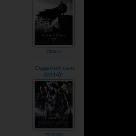
Ужасы
Седьмой сын
"
(2014)
"
Фэнтези