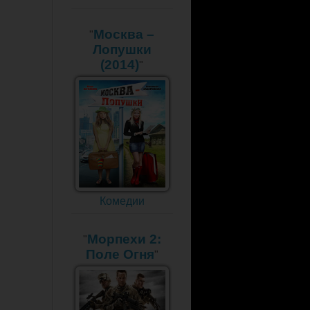
Москва –
"
Лопушки
(2014)
"
Комедии
Морпехи 2:
"
Поле Огня
"