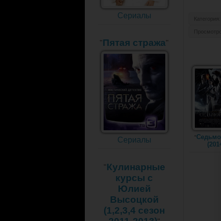
Сериалы
Категория
:
Просмотр
Пятая стража
"
"
Седьмо
"
Сериалы
(201
Кулинарные
"
курсы с
Юлией
Высоцкой
(1,2,3,4 сезон