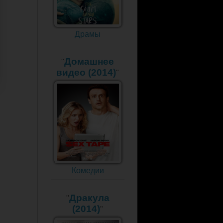
Драмы
Домашнее
"
видео (2014)
"
Комедии
Дракула
"
(2014)
"