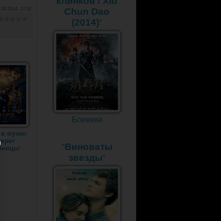
клинков / Xiu
.09.2014, 17:51
Chun Dao
(2014)
"
Боевики
в музее:
екрет
Виноваты
"
бницы
"
звезды
"