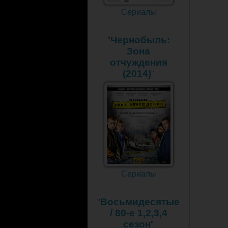
Сериалы
Чернобыль:
"
Зона
отчуждения
(2014)
"
Сериалы
Восьмидесятые
"
/ 80-е 1,2,3,4
сезон
"