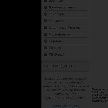
Военные
Документальные
Триллеры
Криминал
Старинные Фильмы
Мультфильмы
Сериалы
ТВ-Шоу
ТВ-Онлайн
НАШИ КОРДИНАТЫ
Если у Вас не показывает
фильм, есть какие либо
вопросы и предложения, или
Это очень т
Вы хотите чем то помочь
1863 года. 
сайту, пишите
убивает отца
Администратору Admin4ik
Амстердам о
желанием ото
Написать письмо