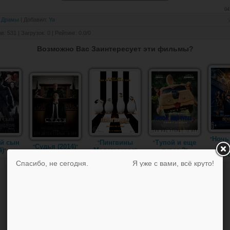
04
Драмы
|
Добавил
:
Ya
ов
:
531
|
Загрузок
:
0
|
Рейтинг
:
0.0
/
0
Возможно Вас Заинтересует эти фильмы?
Ночь 
"
й сын
Пингвины
Тупой и еще
"
"
Судья (2014)
С
"
"
4)
Мадагаскара
тупее 2
"
"
"
гро
Спасибо, не сегодня.
Я уже с вами, всё круто!