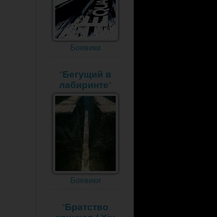
Боевики
Бегущий в
"
лабиринте
"
Боевики
Братство
"