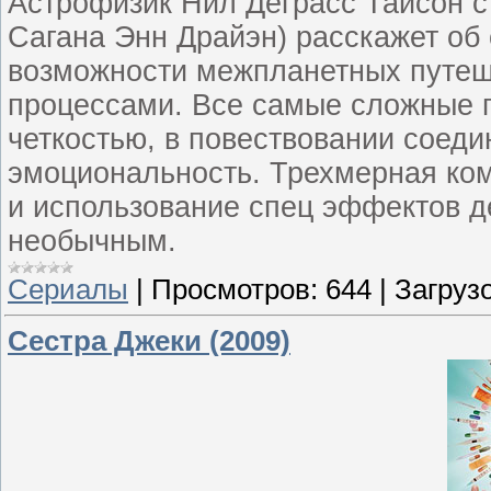
Астрофизик Нил Деграсс Тайсон с
Сагана Энн Драйэн) расскажет об 
возможности межпланетных путеш
процессами. Все самые сложные 
четкостью, в повествовании соеди
эмоциональность. Трехмерная ко
и использование спец эффектов 
необычным.
Сериалы
|
Просмотров:
644
|
Загрузо
Сестра Джеки (2009)