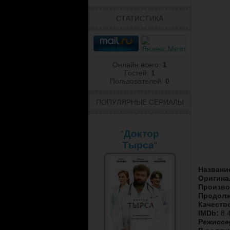
СТАТИСТИКА
Онлайн всего:
1
Гостей:
1
Пользователей:
0
ПОПУЛЯРНЫЕ СЕРИАЛЫ
Доктор
"
Тырса
"
Названи
Оригина
Произво
Продолж
Качеств
IMDb:
8.4
Режиссе