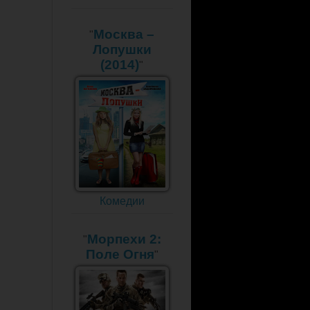
Москва –
"
Лопушки
(2014)
"
Комедии
Морпехи 2:
"
Поле Огня
"