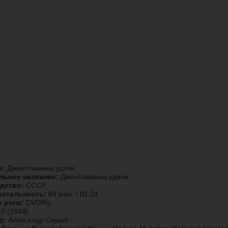
е:
Джентльмены удачи
льное название:
Джентльмены удачи
дство:
СССР
ительность:
84 мин. / 01:24
о рипа:
DVDRip
0 (3948)
р:
Александр Серый