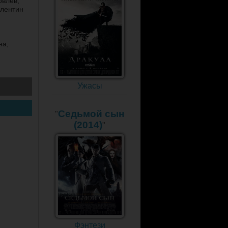
овлев,
алентин
на,
Ужасы
Седьмой сын
"
(2014)
"
Фэнтези