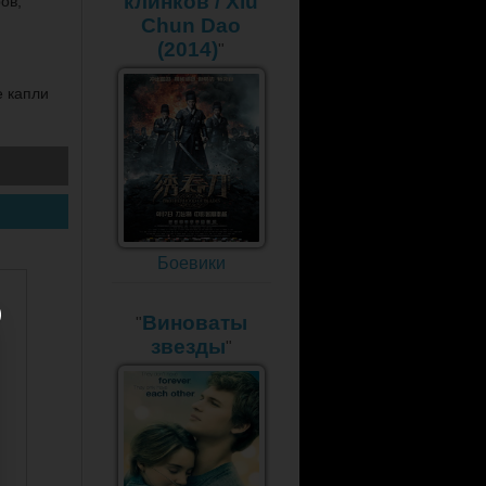
клинков / Xiu
ов,
Chun Dao
(2014)
"
е капли
Боевики
Виноваты
"
звезды
"