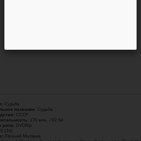
е:
Судьба
льное название:
Судьба
дство:
СССР
ительность:
170 мин. / 02:50
о рипа:
DVDRip
0 (34)
р:
Евгений Матвеев