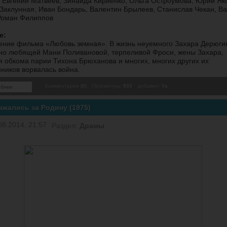
Евгений Матвеев, Зинаида Кириенко, Ольга Остроумова, Юрий Як
Заклунная, Иван Бондарь, Валентин Брылеев, Станислав Чекан, В
Роман Филиппов
е:
ние фильма «Любовь земная». В жизнь неуемного Захара Дерюги
но любящей Мани Поливановой, терпеливой Фроси, жены Захара,
я обкома парии Тихона Брюханова и многих, многих других их
ников ворвалась война.
Комментарии
(0)
Просмотры:
933
добавил:
Ya
обнее
ажались за Родину (1975)
08.2014, 21:57
Раздел:
Драмы