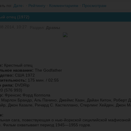
ать по
:
Дате
·
Рейтингу
·
Комментариям
·
Просмотрам
ый отец (1972)
08.2014, 10:27
Раздел:
Драмы
е:
Крестный отец
льное название:
The Godfather
дство:
США 1972
ительность:
175 мин. / 02:55
о рипа:
DVDRip
0 (576 993)
р:
Френсис Форд Коппола
Марлон Брандо, Аль Пачино, Джеймс Каан, Дайан Китон, Роберт 
йр, Джон Казале, Ричард С. Кастеллано, Стерлинг Хейден, Джон 
е:
ьная сага, повествующая о нью-йоркской сицилийской мафиозной
. Фильм охватывает период 1945—1955 годов.