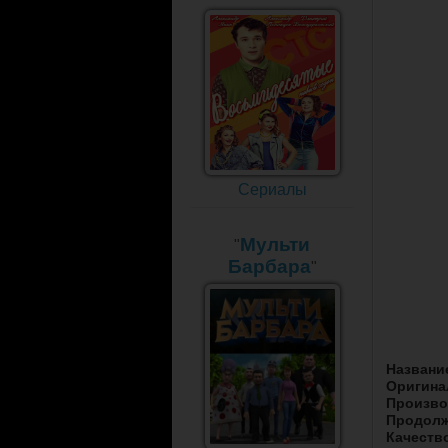
Сериалы
Мульти
"
Барбара
"
Названи
Оригина
Произво
Продолж
Качеств