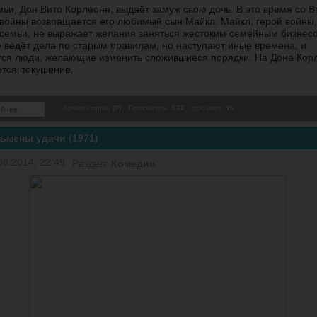
мьи, Дон Вито Корлеоне, выдаёт замуж свою дочь. В это время со В
войны возвращается его любимый сын Майкл. Майкл, герой войны,
 семьи, не выражает желания заняться жестоким семейным бизнес
 ведёт дела по старым правилам, но наступают иные времена, и
ся люди, желающие изменить сложившиеся порядки. На Дона Кор
тся покушение.
Комментарии
(0)
Просмотры:
562
добавил:
Ya
обнее
ьмены удачи (1971)
08.2014, 22:49
Раздел:
Комедии