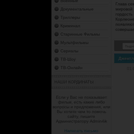
Военные
Глава се
Документальные
мировой 
гордость
Триллеры
Корлеоне
появляют
Криминал
совершае
Старинные Фильмы
Мультфильмы
Подр
Сериалы
Джентл
ТВ-Шоу
ТВ-Онлайн
01.
НАШИ КОРДИНАТЫ
Если у Вас не показывает
фильм, есть какие либо
вопросы и предложения, или
Вы хотите чем то помочь
сайту, пишите
Администратору Admin4ik
Написать письмо