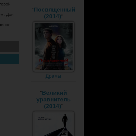
торой
Посвященный
"
ом. Дон
(2014)
"
леоне
Драмы
Великий
"
уравнитель
(2014)
"