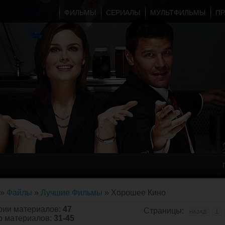
ФИЛЬМЫ
СЕРИАЛЫ
МУЛЬТФИЛЬМЫ
ПР
»
Файлы
»
Лучшие Фильмы
» Хорошее Кино
ории материалов
:
47
Страницы
:
НАЗАД
1
о материалов
:
31-45