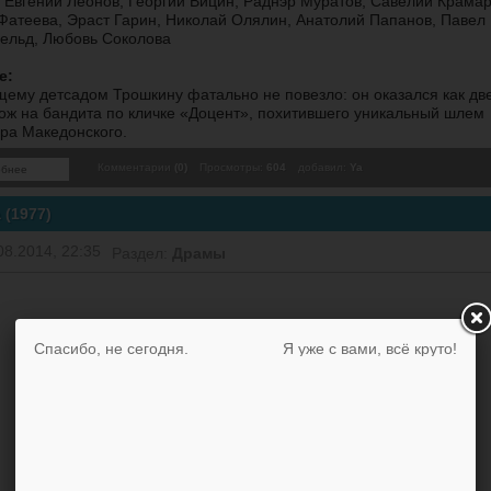
Евгений Леонов, Георгий Вицин, Раднэр Муратов, Савелий Крамар
Фатеева, Эраст Гарин, Николай Олялин, Анатолий Папанов, Павел
ельд, Любовь Соколова
е:
ему детсадом Трошкину фатально не повезло: он оказался как дв
ож на бандита по кличке «Доцент», похитившего уникальный шлем
ра Македонского.
Комментарии
(0)
Просмотры:
604
добавил:
Ya
обнее
 (1977)
08.2014, 22:35
Раздел:
Драмы
Спасибо, не сегодня.
Я уже с вами, всё круто!