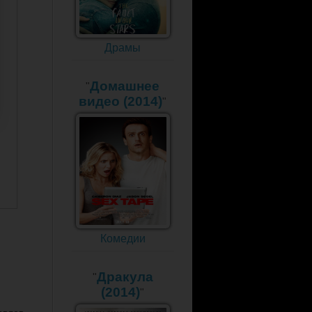
Драмы
Домашнее
"
видео (2014)
"
Комедии
Дракула
"
(2014)
"