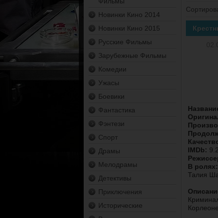
Фильмы
Сортиров
Новинки Кино 2014
Новинки Кино 2015
Крестн
Русские Фильмы
02.
Зарубежные Фильмы
Комедии
Ужасы
Боевики
Названи
Фантастика
Оригина
Фэнтези
Произво
Продолж
Спорт
Качеств
IMDb:
9.2
Драмы
Режиссе
Мелодрамы
В ролях:
Талия Ша
Детективы
Описани
Приключения
Криминал
Исторические
Корлеоне