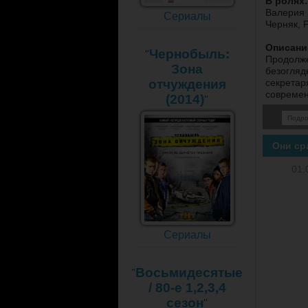
В ролях:
Валерия 
Сериалы
Черняк, 
Описани
Чернобыль:
"
Продолже
Зона
безогляд
отчуждения
секретар
современ
(2014)
"
Подр
Они ср
01.
Сериалы
Восьмидесятые
"
/ 80-е 1,2,3,4
сезон
"