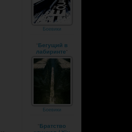
Боевики
Бегущий в
"
лабиринте
"
Боевики
Братство
"