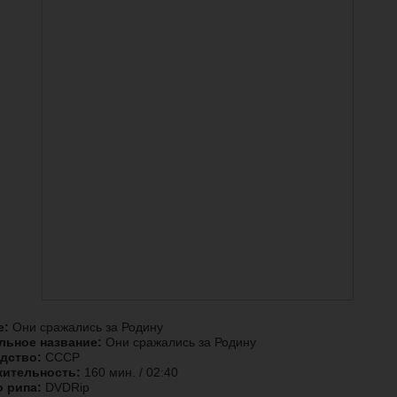
е:
Они сражались за Родину
льное название:
Они сражались за Родину
дство:
СССР
ительность:
160 мин. / 02:40
о рипа:
DVDRip