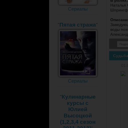
В ролях:
Наталья 
Сериалы
Шпрингф
Описани
Пятая стража
Заведующ
"
"
воды пох
Александ
Подр
Судьба
01.
Сериалы
Кулинарные
"
курсы с
Юлией
Высоцкой
(1,2,3,4 сезон